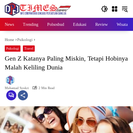
Skip
to
content
News
Trending
Polsosbud
Edukasi
Review
Wisata
Home
Psikologi
Psikologi
Travel
Gen Z Katanya Paling Miskin, Tetapi Hobinya
Malah Keliling Dunia
Muhamad Syukri
2 Min Read
A
P
R
I
L
2
3
,
2
0
2
3