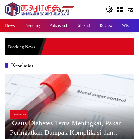
Skip
to
content
News
Trending
Polsosbud
Edukasi
Review
Wisata
Breaking News
Kesehatan
Kesehatan
Kasus Diabetes Terus Meningkat, Pakar
Peringatkan Dampak Komplikasi dan