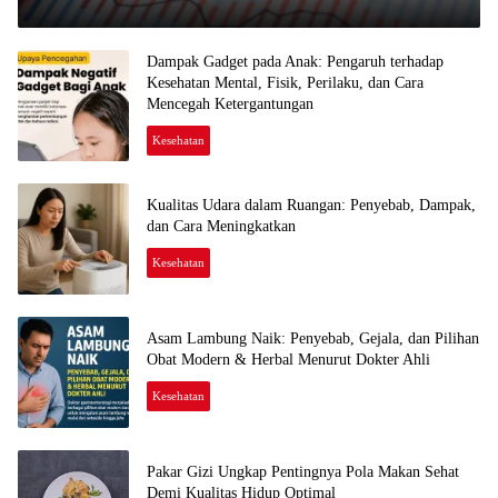
Pentingnya Pengelolaan Seumur Hidup
D
E
C
E
M
Dampak Gadget pada Anak: Pengaruh terhadap
B
Kesehatan Mental, Fisik, Perilaku, dan Cara
E
R
Mencegah Ketergantungan
1
,
2
Kesehatan
0
D
2
E
5
C
E
M
Kualitas Udara dalam Ruangan: Penyebab, Dampak,
B
E
dan Cara Meningkatkan
R
1
,
Kesehatan
2
N
0
O
2
V
5
E
M
B
Asam Lambung Naik: Penyebab, Gejala, dan Pilihan
E
R
Obat Modern & Herbal Menurut Dokter Ahli
3
0
,
Kesehatan
N
2
O
0
V
2
E
5
M
B
Pakar Gizi Ungkap Pentingnya Pola Makan Sehat
E
R
Demi Kualitas Hidup Optimal