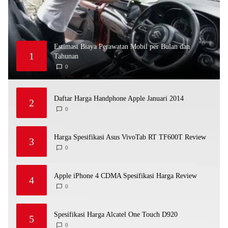
Estimasi Biaya Perawatan Mobil per Bulan dan
1
Tahunan
0
M
A
Y
2
,
2
Daftar Harga Handphone Apple Januari 2014
2
0
2
0
J
6
A
N
U
A
Harga Spesifikasi Asus VivoTab RT TF600T Review
3
R
Y
0
D
3
E
,
C
2
E
0
M
1
Apple iPhone 4 CDMA Spesifikasi Harga Review
4
B
4
E
0
D
R
E
2
C
5
E
,
M
2
Spesifikasi Harga Alcatel One Touch D920
5
B
0
E
1
0
D
R