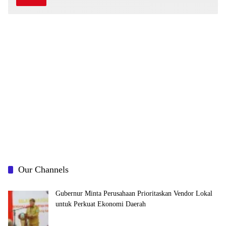
3
E
2
C
5
E
,
M
2
B
0
E
1
R
3
2
5
,
2
0
1
3
Our Channels
Gubernur Minta Perusahaan Prioritaskan Vendor Lokal
untuk Perkuat Ekonomi Daerah