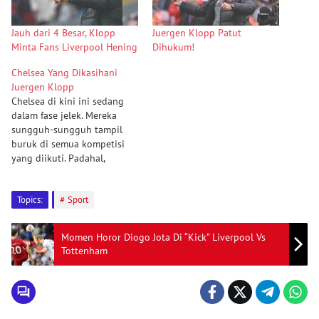
Jauh dari 4 Besar, Klopp
Juergen Klopp Patut
Minta Fans Liverpool Hening
Dihukum!
Chelsea Yang Dikasihani
Juergen Klopp
Chelsea di kini ini sedang
dalam fase jelek. Mereka
sungguh-sungguh tampil
buruk di semua kompetisi
yang diikuti. Padahal,
Chelsea dihuni terlalu
banyak pemain bintang.
Topics:
Sport
Harga para pemainnya pun
mahal. Dikutip dari
detikSport, di tangan
Momen Horor Diogo Jota Di “Kick” Liverpool Vs
kepemilikan baru Todd
Tottenham
Boehly, The Blues telah
diguyur duit untuk belanja
pemain sampai angka Rp 9…