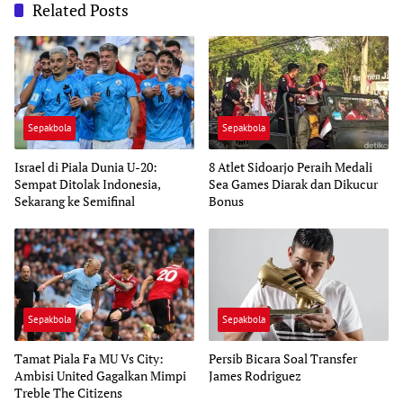
Related Posts
Sepakbola
Sepakbola
Israel di Piala Dunia U-20:
8 Atlet Sidoarjo Peraih Medali
Sempat Ditolak Indonesia,
Sea Games Diarak dan Dikucur
Sekarang ke Semifinal
Bonus
Sepakbola
Sepakbola
Tamat Piala Fa MU Vs City:
Persib Bicara Soal Transfer
Ambisi United Gagalkan Mimpi
James Rodriguez
Treble The Citizens