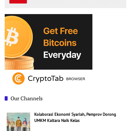
3
E
2
C
5
E
,
M
2
B
0
E
1
R
3
2
5
,
2
0
1
3
Our Channels
Kolaborasi Ekonomi Syariah, Pemprov Dorong
UMKM Kaltara Naik Kelas