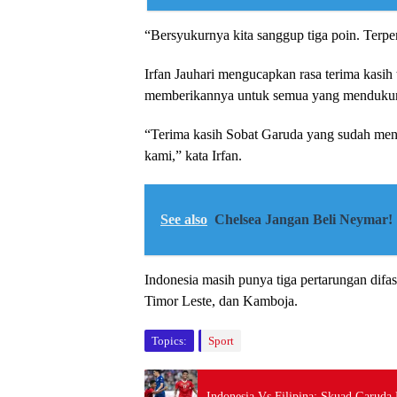
“Bersyukurnya kita sanggup tiga poin. Terpen
Irfan Jauhari mengucapkan rasa terima kasih
memberikannya untuk semua yang mendukung 
“Terima kasih Sobat Garuda yang sudah mend
kami,” kata Irfan.
See also
Chelsea Jangan Beli Neymar!
Indonesia masih punya tiga pertarungan dif
Timor Leste, dan Kamboja.
Topics:
Sport
Indonesia Vs Filipina: Skuad Garuda