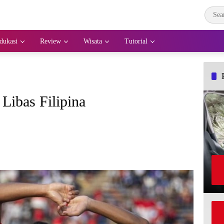
dukasi
Review
Wisata
Tutorial
Libas Filipina