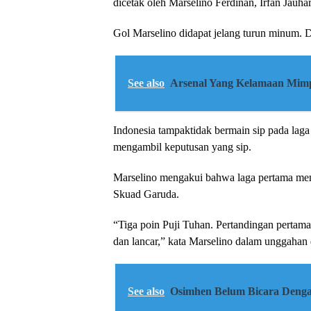
dicetak oleh Marselino Ferdinan, Irfan Jauha
Gol Marselino didapat jelang turun minum. Du
See also
Arsenal Yang Kelamaan Mim
Indonesia tampaktidak bermain sip pada laga 
mengambil keputusan yang sip.
Marselino mengakui bahwa laga pertama mem
Skuad Garuda.
“Tiga poin Puji Tuhan. Pertandingan pertama
dan lancar,” kata Marselino dalam unggahan 
See also
Osimhen Belum Bicara Denga