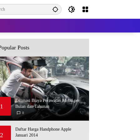
Popular Posts
Estimasi Biaya Perawatan Mobil per
1
Bulan dan Tahunan
0
M
A
Y
2
,
Daftar Harga Handphone Apple
2
2
Januari 2014
0
2