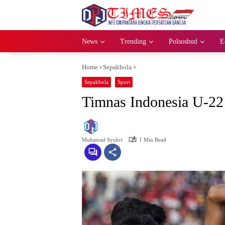
Skip
to
content
News
Trending
Polsosbud
E
Home
Sepakbola
Sepakbola
Sport
Timnas Indonesia U-22 
Muhamad Syukri
1 Min Read
A
P
R
I
L
2
9
,
2
0
2
3