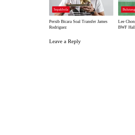
Sepakbola
Bulutang
Persib Bicara Soal Transfer James
Lee Chon
Rodriguez
BWF Hall
Leave a Reply