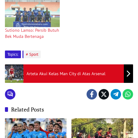
Sutiono Lamso: Persib Butuh
Bek Muda Bertenaga
Topics:
Sport
Arteta Akui Kelas Man City di Atas Arsenal
Related Posts