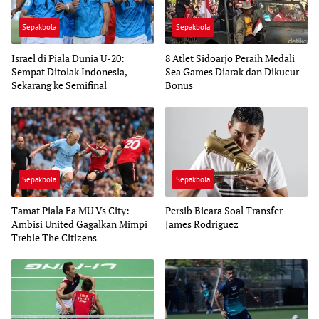
Sepakbola
Sepakbola
Israel di Piala Dunia U-20:
8 Atlet Sidoarjo Peraih Medali
Sempat Ditolak Indonesia,
Sea Games Diarak dan Dikucur
Sekarang ke Semifinal
Bonus
Sepakbola
Sepakbola
Tamat Piala Fa MU Vs City:
Persib Bicara Soal Transfer
Ambisi United Gagalkan Mimpi
James Rodriguez
Treble The Citizens