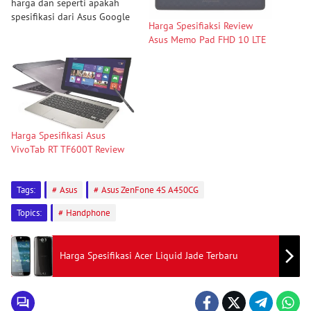
harga dan seperti apakah
spesifikasi dari Asus Google
Harga Spesifiaksi Review
Nexus 7 tersebut? Kali ini
Asus Memo Pad FHD 10 LTE
blog Info Handphone
Terbaru akan berbagi
infonya untuk anda pecinta
ponsel Asus. Nah untuk info
selengkapnya bisa anda
simak secara detail dibawah
ini. …
Harga Spesifikasi Asus
VivoTab RT TF600T Review
Tags:
Asus
Asus ZenFone 4S A450CG
Topics:
Handphone
Harga Spesifikasi Acer Liquid Jade Terbaru