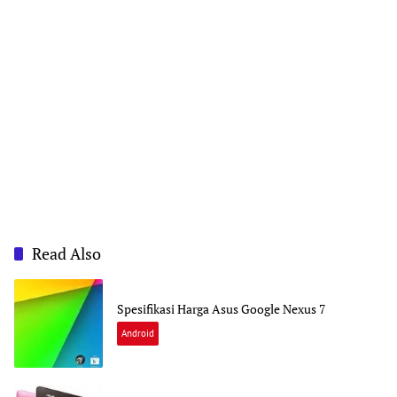
Read Also
Spesifikasi Harga Asus Google Nexus 7
Android
M
A
R
C
H
2
5