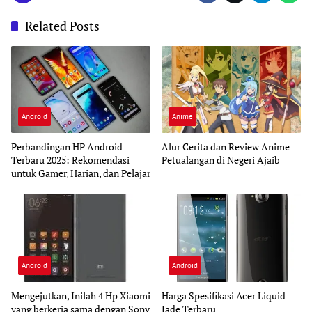
Related Posts
Android
Anime
Perbandingan HP Android
Alur Cerita dan Review Anime
Terbaru 2025: Rekomendasi
Petualangan di Negeri Ajaib
untuk Gamer, Harian, dan Pelajar
Android
Android
Mengejutkan, Inilah 4 Hp Xiaomi
Harga Spesifikasi Acer Liquid
yang berkerja sama dengan Sony
Jade Terbaru