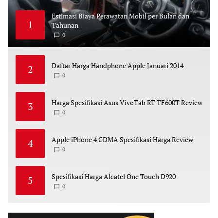
Estimasi Biaya Perawatan Mobil per Bulan dan
1
Tahunan
0
M
A
Y
2
,
Daftar Harga Handphone Apple Januari 2014
2
2
0
2
0
J
6
A
N
U
A
Harga Spesifikasi Asus VivoTab RT TF600T Review
3
R
Y
0
D
3
E
,
C
2
E
0
M
1
Apple iPhone 4 CDMA Spesifikasi Harga Review
4
B
4
E
0
D
R
E
2
C
5
E
,
M
2
Spesifikasi Harga Alcatel One Touch D920
5
B
0
E
1
0
D
R
3
E
2
C
5
E
,
M
2
B
0