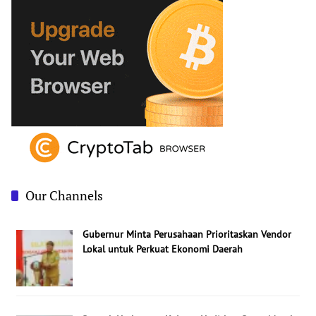
E
1
R
3
2
5
,
2
0
1
3
Our Channels
Gubernur Minta Perusahaan Prioritaskan Vendor
Lokal untuk Perkuat Ekonomi Daerah