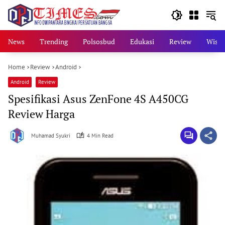
Skip
to
content
News
Trending
Polsosbud
Edukasi
Review
Wisat
Home
Review
Android
Android
Review
Spesifikasi Asus ZenFone 4S A450CG
Review Harga
Muhamad Syukri
4 Min Read
O
C
T
O
B
E
R
1
5
,
2
0
1
4