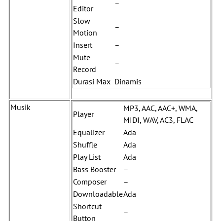
–
Editor
Slow
–
Motion
Insert
–
Mute
–
Record
Durasi Max
Dinamis
Musik
MP3, AAC, AAC+, WMA,
Player
MIDI, WAV, AC3, FLAC
Equalizer
Ada
Shuffle
Ada
Play List
Ada
Bass Booster
–
Composer
–
Downloadable
Ada
Shortcut
–
Button