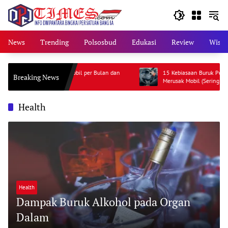
Skip
to
content
News
Trending
Polsosbud
Edukasi
Review
Wisat
aya Perawatan Mobil per Bulan dan
15 Kebiasaan Buruk Pengemudi yang
Breaking News
Merusak Mobil (Sering Diabaikan!)
Health
Health
Dampak Buruk Alkohol pada Organ
Dalam