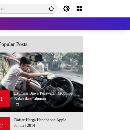
Popular Posts
Estimasi Biaya Perawatan Mobil per
1
Bulan dan Tahunan
0
M
A
Y
2
,
Daftar Harga Handphone Apple
2
2
Januari 2014
0
2