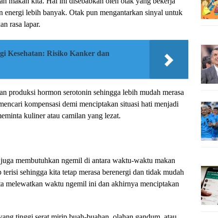
aan makan kita. Hal ini disebabkan oleh otak yang bekerja
n energi lebih banyak. Otak pun mengantarkan sinyal untuk
n rasa lapar.
i Kesehatan: Risiko Kanker dan
unan produksi hormon serotonin sehingga lebih mudah merasa
gin mencari kompensasi demi menciptakan situasi hati menjadi
minta kuliner atau camilan yang lezat.
nya juga membutuhkan ngemil di antara waktu-waktu makan
 terisi sehingga kita tetap merasa berenergi dan tidak mudah
kita melewatkan waktu ngemil ini dan akhirnya menciptakan
ng tinggi serat mirip buah-buahan, olahan gandum, atau