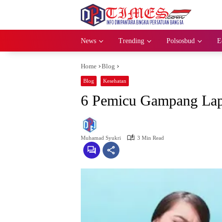
Skip
to
content
News
Trending
Polsosbud
E
Home
Blog
Blog
Kesehatan
6 Pemicu Gampang Lap
Muhamad Syukri
3 Min Read
J
U
N
E
1
4
,
2
0
2
3