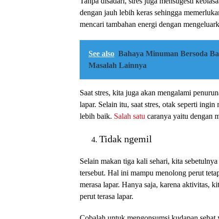
Tanpa disadari, stres juga mensugesti kebias
dengan jauh lebih keras sehingga memerluka
mencari tambahan energi dengan mengeluarka
See also
Bahaya Minuman Bersoda Bag
Masalah Lainnya
Saat stres, kita juga akan mengalami penur
lapar. Selain itu, saat stres, otak seperti in
lebih baik.
Salah satu
caranya yaitu dengan me
Tidak ngemil
Selain makan tiga kali sehari, kita sebetul
tersebut. Hal ini mampu menolong perut tetap
merasa lapar. Hanya saja, karena aktivitas, 
perut terasa lapar.
Cobalah untuk mengonsumsi kudapan sehat ya