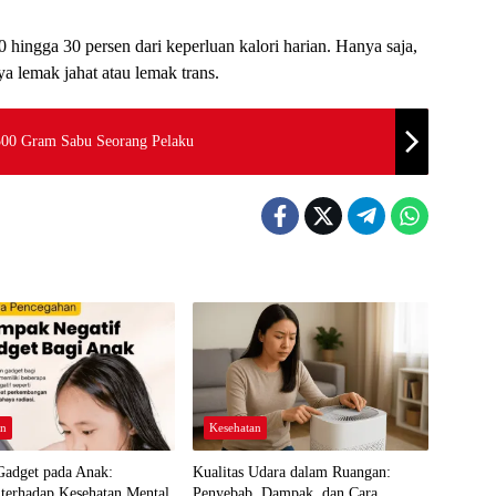
hingga 30 persen dari keperluan kalori harian. Hanya saja,
a lemak jahat atau lemak trans.
00 Gram Sabu Seorang Pelaku
an
Kesehatan
adget pada Anak:
Kualitas Udara dalam Ruangan:
terhadap Kesehatan Mental,
Penyebab, Dampak, dan Cara