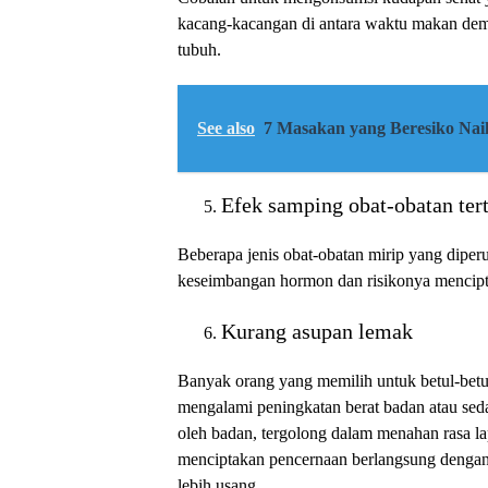
kacang-kacangan di antara waktu makan demi
tubuh.
See also
7 Masakan yang Beresiko Na
Efek samping obat-obatan ter
Beberapa jenis obat-obatan mirip yang diper
keseimbangan hormon dan risikonya mencipta
Kurang asupan lemak
Banyak orang yang memilih untuk betul-betul
mengalami peningkatan berat badan atau sed
oleh badan, tergolong dalam menahan rasa l
menciptakan pencernaan berlangsung dengan
lebih usang.