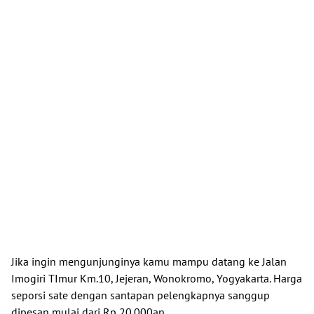
Jika ingin mengunjunginya kamu mampu datang ke Jalan
Imogiri TImur Km.10, Jejeran, Wonokromo, Yogyakarta. Harga
seporsi sate dengan santapan pelengkapnya sanggup
dipesan mulai dari Rp 20.000an.