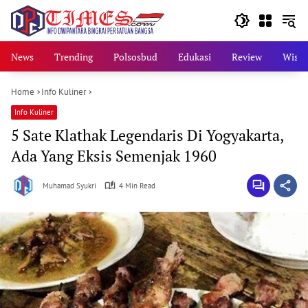
Skip
to
content
News
Trending
Polsosbud
Edukasi
Review
Wisat
Home
Info Kuliner
Info Kuliner
5 Sate Klathak Legendaris Di Yogyakarta,
Ada Yang Eksis Semenjak 1960
Muhamad Syukri
4 Min Read
A
P
R
I
L
2
9
,
2
0
2
3