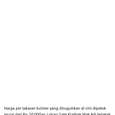
Harga per takaran kuliner yang disuguhkan di sini dipatok
mulai dari Rp 20.000an. Lokasi Sate Klathak Mak Adi terletak