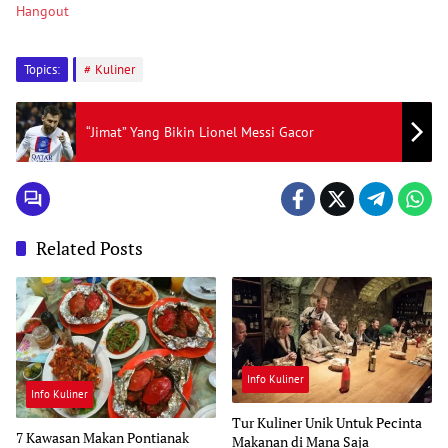
Hangout
Topics:
Kuliner
“Jimat” Yang Bikin Lionel Messi Gacor
Related Posts
Info Kuliner
Info Kuliner
Tur Kuliner Unik Untuk Pecinta
7 Kawasan Makan Pontianak
Makanan di Mana Saja