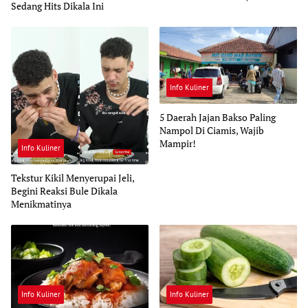
Sedang Hits Dikala Ini
Info Kuliner
5 Daerah Jajan Bakso Paling
Nampol Di Ciamis, Wajib
Mampir!
Info Kuliner
Tekstur Kikil Menyerupai Jeli,
Begini Reaksi Bule Dikala
Menikmatinya
Info Kuliner
Info Kuliner