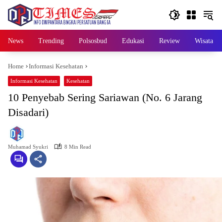
Skip
to
content
News
Trending
Polsosbud
Edukasi
Review
Wisata
Home
Informasi Kesehatan
Informasi Kesehatan
Kesehatan
10 Penyebab Sering Sariawan (No. 6 Jarang
Disadari)
Muhamad Syukri
8 Min Read
S
E
P
T
E
M
B
E
R
2
7
,
2