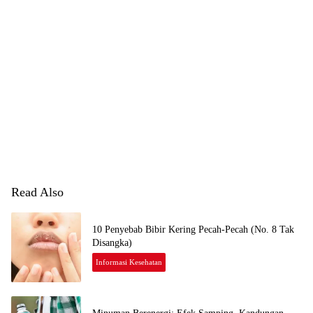
Read Also
10 Penyebab Bibir Kering Pecah-Pecah (No. 8 Tak
Disangka)
Informasi Kesehatan
S
E
P
T
E
M
B