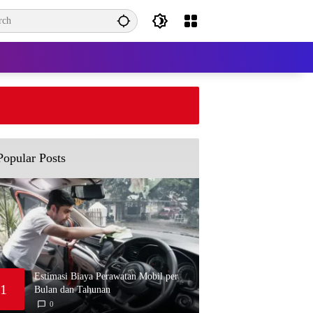
Estimasi Biaya Perawata
Tahunan
Popular Posts
Estimasi Biaya Perawatan Mobil per
1
Bulan dan Tahunan
0
M