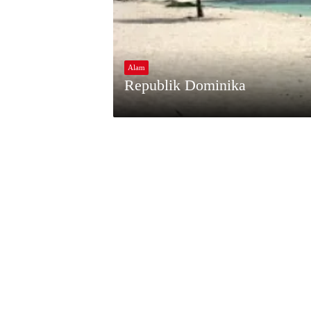
Alam
Republik Dominika
M
A
Y
4
,
2
0
2
3