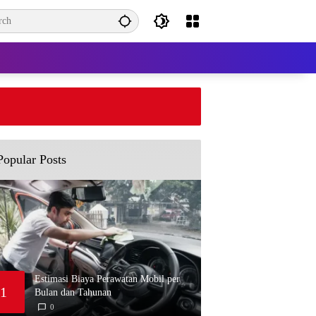
Estimasi Biaya Perawata
Tahunan
Popular Posts
Estimasi Biaya Perawatan Mobil per
1
Bulan dan Tahunan
0
M