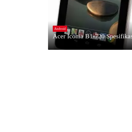
Android
Acer Iconia B1-720 Spesifika
J
A
N
U
A
R
Y
9
,
2
0
1
4