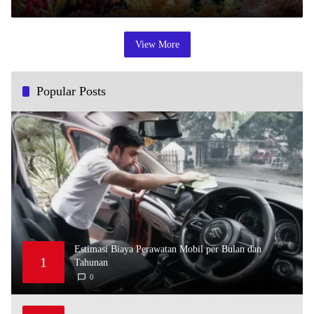
N
O
V
E
M
View More
B
E
R
2
4
,
Popular Posts
2
0
2
2
Estimasi Biaya Perawatan Mobil per Bulan dan
1
Tahunan
0
M
A
Y
2
,