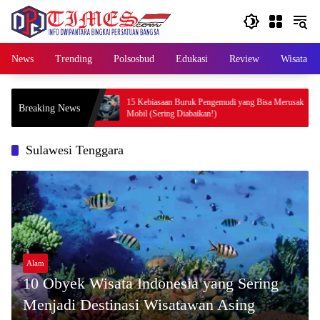
Skip
to
content
News
Trending
Polsosbud
Edukasi
Review
Wisata
n dan
15 Kebiasaan Buruk Pengemudi yang Bisa Merusak
P
Breaking News
Mobil (Sering Diabaikan!)
d
Sulawesi Tenggara
Alam
10 Obyek Wisata Indonesia yang Sering
Menjadi Destinasi Wisatawan Asing