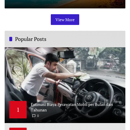
O
C
T
O
B
View More
E
R
1
0
,
2
Popular Posts
0
2
3
Estimasi Biaya Perawatan Mobil per Bulan dan
1
Tahunan
0
M
A
Y
2