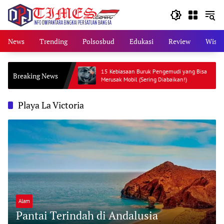
Skip
to
content
News
Trending
Polsosbud
Edukasi
Review
Wisat
er Bulan dan
15 Kebiasaan Buruk Pengemudi yang Bisa
Breaking News
Merusak Mobil (Sering Diabaikan!)
Playa La Victoria
Alam
Pantai Terindah di Andalusia