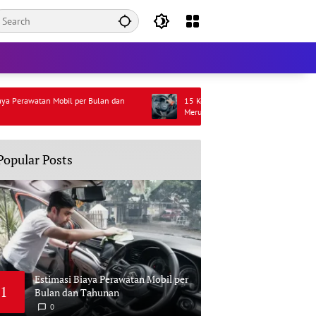
 Mobil per Bulan dan
15 Kebiasaan Buruk Pengemudi yang Bisa
Merusak Mobil (Sering Diabaikan!)
Popular Posts
Estimasi Biaya Perawatan Mobil per
1
Bulan dan Tahunan
0
M