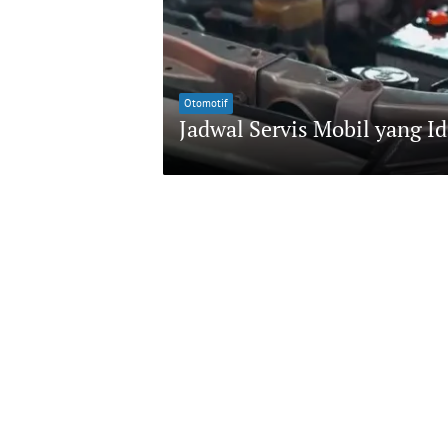
Otomotif
Jadwal Servis Mobil yang I
M
A
Y
2
,
2
0
2
6