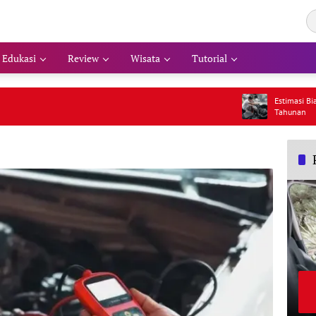
Edukasi
Review
Wisata
Tutorial
Estimasi Biaya Perawatan
Tahunan