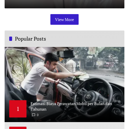
M
A
Y
2
,
View More
2
0
2
6
Popular Posts
Estimasi Biaya Perawatan Mobil per Bulan dan
1
Tahunan
0
M
A
Y
2