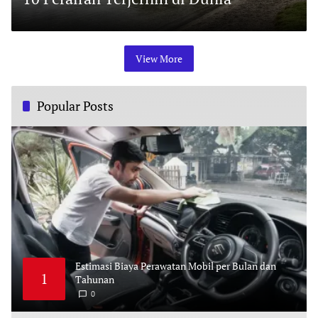
O
C
T
O
B
View More
E
R
1
0
,
2
Popular Posts
0
2
3
Estimasi Biaya Perawatan Mobil per Bulan dan
1
Tahunan
0
M
A
Y