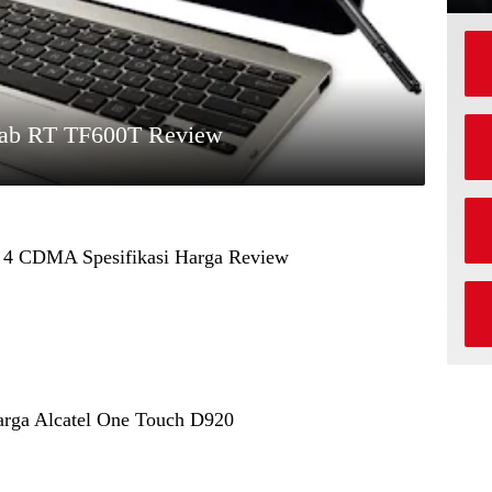
oTab RT TF600T Review
 4 CDMA Spesifikasi Harga Review
Harga Alcatel One Touch D920