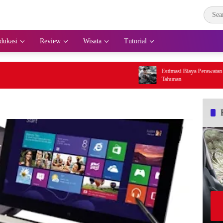
dukasi
Review
Wisata
Tutorial
Estimasi Biaya Perawatan Mobil per Bul
Tahunan