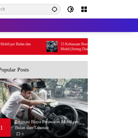
an dan
15 Kebiasaan Buruk Pengemudi yang Bisa Merusak
Mobil (Sering Diabaikan!)
Popular Posts
Estimasi Biaya Perawatan Mobil per
1
Bulan dan Tahunan
0
M